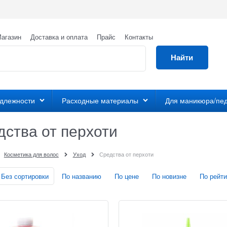
агазин
Доставка и оплата
Прайс
Контакты
Найти
адлежности
Расходные материалы
Для маникюра/пе
дства от перхоти
Косметика для волос
Уход
Средства от перхоти
Без сортировки
По названию
По цене
По новизне
По рейти