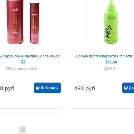
 с аргановым маслом Londa Velvet
Лосьон против перхоти Profilactic
Oil
100 мл
0990-shampoo-velvet
023-846
8
руб.
493
руб.
Добавить
До