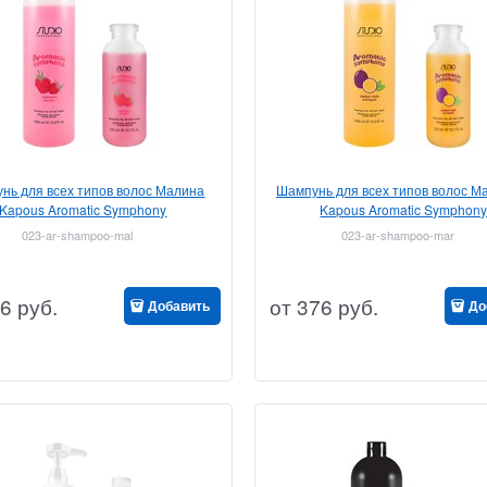
нь для всех типов волос Малина
Шампунь для всех типов волос М
Kapous Aromatic Symphony
Kapous Aromatic Symphon
023-ar-shampoo-mal
023-ar-shampoo-mar
6
руб.
от
376
руб.
Добавить
До