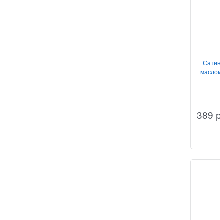
Сатин
маслом
389