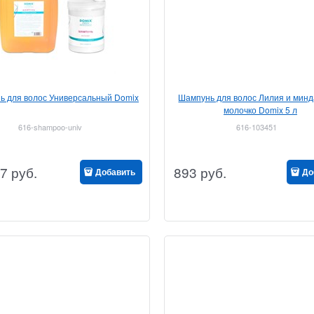
ь для волос Универсальный Domix
Шампунь для волос Лилия и мин
молочко Domix 5 л
616-shampoo-univ
616-103451
7
руб.
893
руб.
Добавить
До