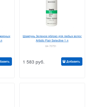
 жирных
Шампунь Зеленое яблоко для любых волос
 л
Artistic Flair Selective 1 л
64-70751
1 583
руб.
бавить
Добавить