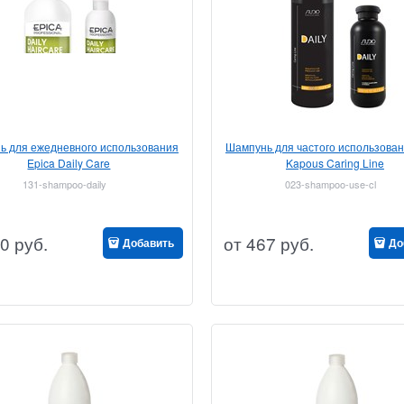
ь для ежедневного использования
Шампунь для частого использован
Epica Daily Care
Kapous Caring Line
131-shampoo-daily
023-shampoo-use-cl
0
руб.
от
467
руб.
Добавить
До