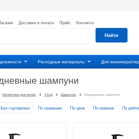
агазин
Доставка и оплата
Прайс
Контакты
Найти
адлежности
Расходные материалы
Для маникюра/пе
дневные шампуни
Косметика для волос
Уход
Шампуни
Ежедневные шампуни
Без сортировки
По названию
По цене
По новизне
По рейти