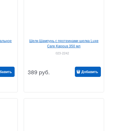
дальное
Шелк-Шампунь с протеинами шелка Luxe
Care Kapous 350 мл
023-2242
389
руб.
бавить
Добавить