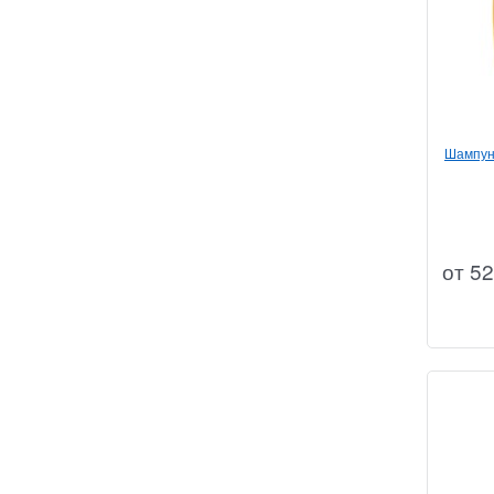
Шампун
от
52