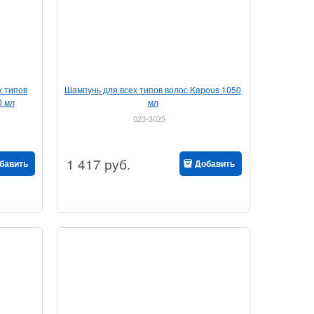
х типов
Шампунь для всех типов волос Kapous 1050
0 мл
мл
023-3025
1 417
руб.
бавить
Добавить