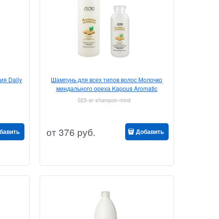
ия Daily
Шампунь для всех типов волос Молочко
миндального ореха Kapous Aromatic
Symphony
023-ar-shampoo-mind
от
376
руб.
бавить
Добавить