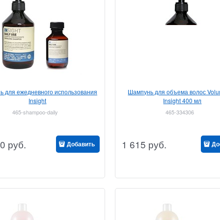
ь для ежедневного использования
Шампунь для объема волос Volu
Insight
Insight 400 мл
465-shampoo-daily
465-334306
0
руб.
1 615
руб.
Добавить
До