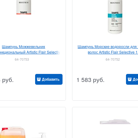
Шампунь Можжевельник
Шампунь Морские водоросли для
кциональный Artistic Flair Selective
волос Artistic Flair Selective 1
1 л
64-70753
64-70752
3
руб.
1 583
руб.
Добавить
До