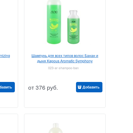
mizing
Шампунь для всех типов волос Банан и
дыня Kapous Aromatic Symphony
023-ar-shampoo-ban
от
376
руб.
бавить
Добавить