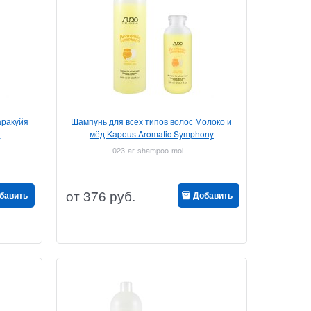
аракуйя
Шампунь для всех типов волос Молоко и
y
мёд Kapous Aromatic Symphony
023-ar-shampoo-mol
от
376
руб.
бавить
Добавить