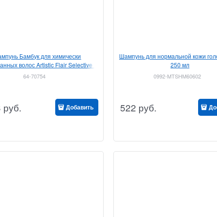
мпунь Бамбук для химически
Шампунь для нормальной кожи голо
нных волос Artistic Flair Selective 1
250 мл
л
64-70754
0992-MTSHM60602
3
руб.
522
руб.
Добавить
До