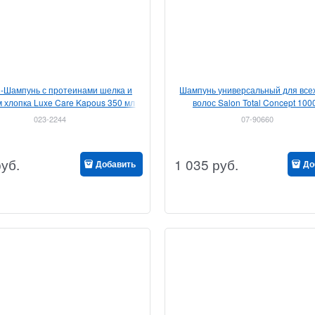
-Шампунь с протеинами шелка и
Шампунь универсальный для все
 хлопка Luxe Care Kapous 350 мл
волос Salon Total Concept 100
023-2244
07-90660
руб.
1 035
руб.
Добавить
До