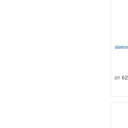
Шампун
от
62