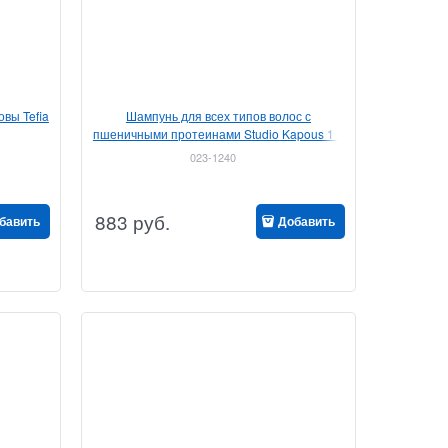
вы Tefia
Шампунь для всех типов волос с
пшеничными протеинами Studio Kapous 1 л
023-1240
883
руб.
бавить
Добавить