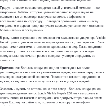
Продукт в своем составе содержит такой уникальный компонент, как
микроионы Radialux, которые целенаправленно воздействуют на
ослабленные и поврежденные участки волос, эффективно
восстанавливая их структуру. Благодаря протеинам шелка и маслу
миндального дерева пряди получают хорошее увлажнение и становятся
более мягкими и послушными.
В результате регулярного использования бальзама-кондиционера Visible
Repair происходит практически возрождение волос, они перестают быть
пористыми и ломкими, становятся здоровыми на вид. Также средство
помогает устранить статическое электричество и сделать пряди
послушными, облегчить процесс создания укладки и продлить ее
стойкость.
Применение
: Бальзам-кондиционер для поврежденных волос
рекомендуется наносить на увлажненные пряди, вымытые перед этим с
помощью шампуня этой же серии. После этого смывать средство не
нужно, а следует сразу приступить к сушке и укладке прядей.
Заказать и купить по оптовой цене этот товар - Бальзам-кондиционер
для поврежденных волос Londa Visible Repair 250 мл - вы можете в
нашем интернет магазине официального дистрибьютора любым оптом
через Корзину на сайте или, позвонив оператору по телефону