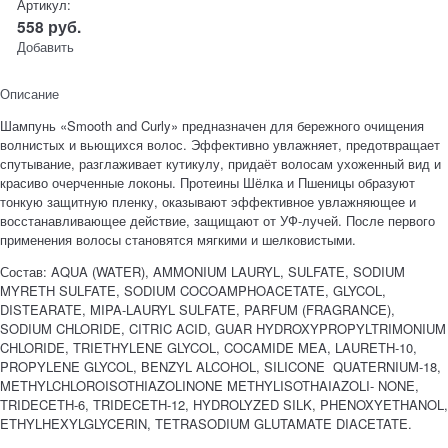
Артикул:
558
руб.
Добавить
Описание
Шампунь «Smooth and Curly» предназначен для бережного очищения
волнистых и вьющихся волос. Эффективно увлажняет, предотвращает
спутывание, разглаживает кутикулу, придаёт волосам ухоженный вид и
красиво очерченные локоны. Протеины Шёлка и Пшеницы образуют
тонкую защитную пленку, оказывают эффективное увлажняющее и
восстанавливающее действие, защищают от УФ-лучей. После первого
применения волосы становятся мягкими и шелковистыми.
Состав: AQUA (WATER), AMMONIUM LAURYL, SULFATE, SODIUM
MYRETH SULFATE, SODIUM COCOAMPHOACETATE, GLYCOL,
DISTEARATE, MIPA-LAURYL SULFATE, PARFUM (FRAGRANCE),
SODIUM CHLORIDE, CITRIC ACID, GUAR HYDROXYPROPYLTRIMONIUM
CHLORIDE, TRIETHYLENE GLYCOL, COCAMIDE MEA, LAURETH-10,
PROPYLENE GLYCOL, BENZYL ALCOHOL, SILICONE QUATERNIUM-18,
METHYLCHLOROISOTHIAZOLINONE METHYLISOTHAIAZOLI- NONE,
TRIDECETH-6, TRIDECETH-12, HYDROLYZED SILK, PHENOXYETHANOL,
ETHYLHEXYLGLYCERIN, TETRASODIUM GLUTAMATE DIACETATE.