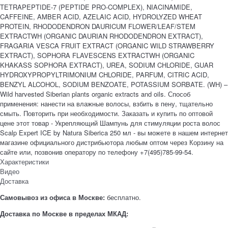
TETRAPEPTIDE-7 (PEPTIDE PRO-COMPLEX), NIACINAMIDE,
CAFFEINE, AMBER ACID, AZELAIC ACID, HYDROLYZED WHEAT
PROTEIN, RHODODENDRON DAURICUM FLOWER/LEAF/STEM
EXTRACTWH (ORGANIC DAURIAN RHODODENDRON EXTRACT),
FRAGARIA VESCA FRUIT EXTRACT (ORGANIC WILD STRAWBERRY
EXTRACT), SOPHORA FLAVESCENS EXTRACTWH (ORGANIC
KHAKASS SOPHORA EXTRACT), UREA, SODIUM CHLORIDE, GUAR
HYDROXYPROPYLTRIMONIUM CHLORIDE, PARFUM, CITRIC ACID,
BENZYL ALCOHOL, SODIUM BENZOATE, POTASSIUM SORBATE. (WH) –
Wild harvested Siberian plants organic extracts and oils. Способ
применения: нанести на влажные волосы, взбить в пену, тщательно
смыть. Повторить при необходимости. Заказать и купить по оптовой
цене этот товар - Укрепляющий Шампунь для стимуляции роста волос
Scalp Expert ICE by Natura Siberica 250 мл - вы можете в нашем интернет
магазине официального дистрибьютора любым оптом через Корзину на
сайте или, позвонив оператору по телефону +7(495)785-99-54.
Характеристики
Видео
Доставка
Самовывоз из офиса в Москве:
бесплатно.
Доставка по Москве в пределах МКАД: