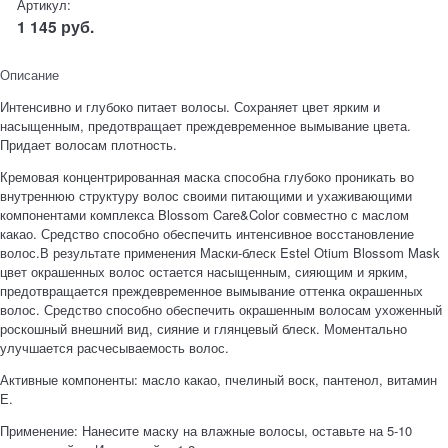
Артикул:
1 145
руб.
Описание
Интенсивно и глубоко питает волосы. Сохраняет цвет ярким и
насыщенным, предотвращает преждевременное вымывание цвета.
Придает волосам плотность.
Кремовая концентрированная маска способна глубоко проникать во
внутреннюю структуру волос своими питающими и ухаживающими
компонентами комплекса Blossom Cаre&Color совместно с маслом
какао. Средство способно обеспечить интенсивное восстановление
волос.В результате применения Маски-блеск Estel Otium Blossom Mask
цвет окрашенных волос остается насыщенным, сияющим и ярким,
предотвращается преждевременное вымывание оттенка окрашенных
волос. Средство способно обеспечить окрашенным волосам ухоженный
роскошный внешний вид, сияние и глянцевый блеск. Моментально
улучшается расчесываемость волос.
Активные компоненты: масло какао, пчелиный воск, пантенол, витамин
Е.
Применение: Нанесите маску на влажные волосы, оставьте на 5-10