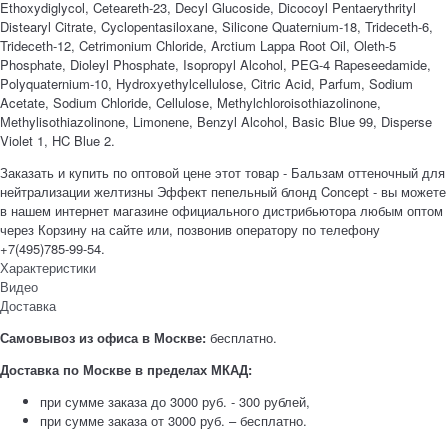
Ethoxydiglycol, Ceteareth-23, Decyl Glucoside, Dicocoyl Pentaerythrityl
Distearyl Citrate, Cyclopentasiloxane, Silicone Quaternium-18, Trideceth-6,
Trideceth-12, Cetrimonium Chloride, Arctium Lappa Root Oil, Oleth-5
Phosphate, Dioleyl Phosphate, Isopropyl Alcohol, PEG-4 Rapeseedamide,
Polyquaternium-10, Hydroxyethylсellulose, Citric Acid, Parfum, Sodium
Acetate, Sodium Chloride, Cellulose, Methylchlоroisothiazolinone,
Мethylisothiazolinone, Limonene, Benzyl Alcohol, Basic Blue 99, Disperse
Violet 1, HC Blue 2.
Заказать и купить по оптовой цене этот товар - Бальзам оттеночный для
нейтрализации желтизны Эффект пепельный блонд Concept - вы можете
в нашем интернет магазине официального дистрибьютора любым оптом
через Корзину на сайте или, позвонив оператору по телефону
+7(495)785-99-54.
Характеристики
Видео
Доставка
Самовывоз из офиса в Москве:
бесплатно.
Доставка по Москве в пределах МКАД:
при сумме заказа до 3000 руб. - 300 рублей,
при сумме заказа от 3000 руб. – бесплатно.