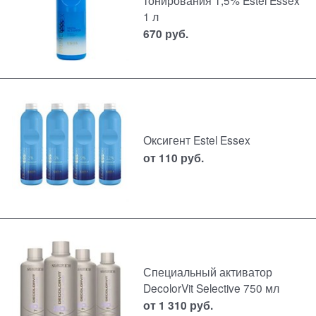
тонирования 1,5% Estel Essex
1 л
670
руб.
Оксигент Estel Essex
от
110
руб.
Специальный активатор
DecolorVit Selective 750 мл
от
1 310
руб.