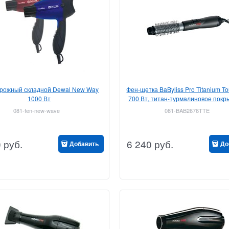
рожный складной Dewal New Way
Фен-щетка BaByliss Pro Titanium T
1000 Вт
700 Вт, титан-турмалиновое покр
мм, 2 режима
081-fen-new-wave
081-BAB2676TTE
0
руб.
6 240
руб.
Добавить
До