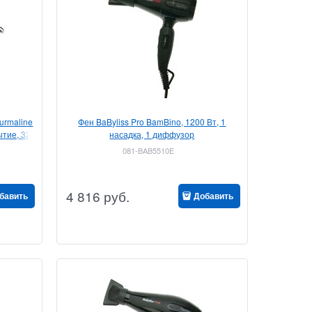
ourmaline
Фен BaByliss Pro BamBino, 1200 Вт, 1
ытие, 32
насадка, 1 диффузор
081-BAB5510E
4 816
руб.
бавить
Добавить