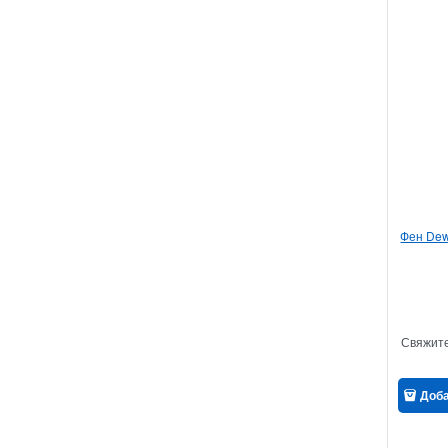
Фен Dew
Свяжите
Доб