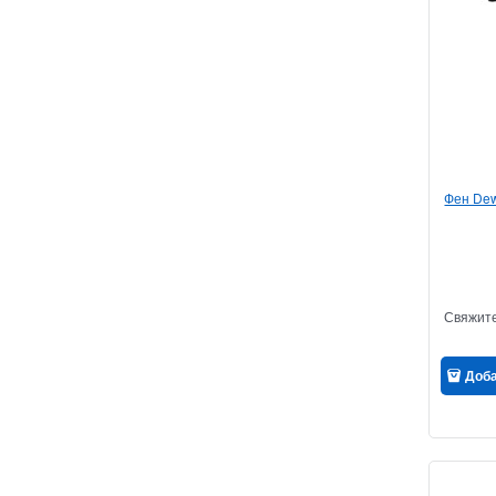
Фен Dew
Свяжите
Доб