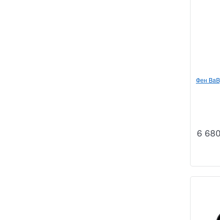
Фен BaBy
6 68