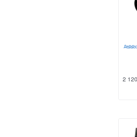
Диффуз
2 12