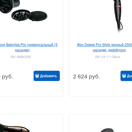
ор Babyliss Pro универсальный (3
Фен Dewal Pro Style черный 2000
насадки)
насадки, диффузор
081-BABD05E
081-03-111 Black
0
руб.
2 624
руб.
Добавить
До