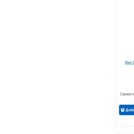
Фен 
Свяжите
Доб