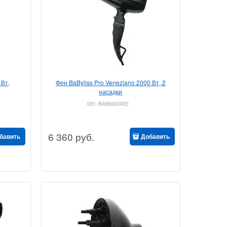
 Вт,
Фен BaByliss Pro Veneziano 2000 Вт, 2
насадки
081-BAB6600RE
6 360
руб.
бавить
Добавить