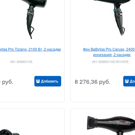
liss Pro Tiziano, 2100 Вт, 2 насадки
Фен BaByliss Pro Caruso, 2400
ионизация, 2 насадки
081-BAB6310E
081-BAB6510IE/6510IRE
0
руб.
8 276,36
руб.
Добавить
До