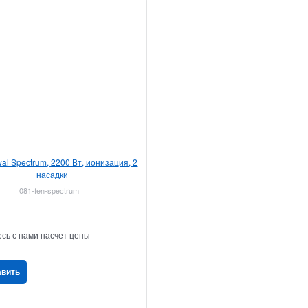
al Spectrum, 2200 Вт, ионизация, 2
насадки
081-fen-spectrum
сь с нами насчет цены
авить