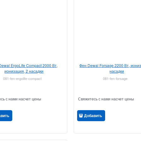
Dewal ErgoLife Compact 2000 Вт,
Фен Dewal Forsage 2200 Вт, иониз
ионизация, 2 насадки
насадки
081-fen-ergolife-compact
081-fen-forsage
сь с нами насчет цены
Свяжитесь с нами насчет цены
авить
Добавить