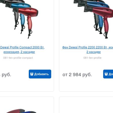
Dewal Profile Compact 2000 Вт,
Фен Dewal Profile 2200 2200 Вт, и
ионизация, 2 насадки
2 насадки
081-fen-profile-compact
081-fen-profile
4
руб.
от
2 984
руб.
Добавить
До