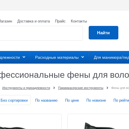
агазин
Доставка и оплата
Прайс
Контакты
Найти
адлежности
Расходные материалы
Для маникюра/пе
фессиональные фены для воло
Инструменты и принадлежности
Парикмахерские инструменты
Фены для в
Без сортировки
По названию
По цене
По новизне
По рейти